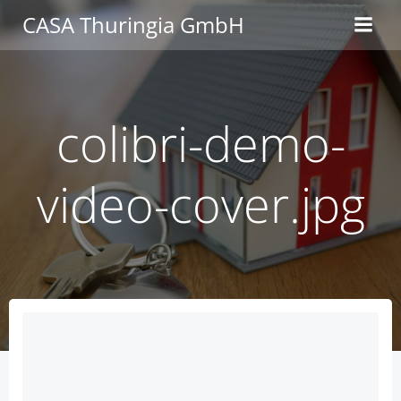
Zum
CASA Thuringia GmbH
Inhalt
springen
colibri-demo-
video-cover.jpg