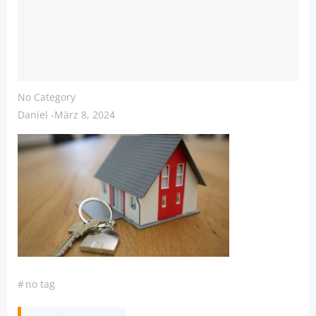
No Category
Daniel
-
März 8, 2024
#
no tag