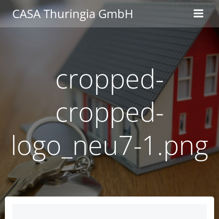
Zum
CASA Thuringia GmbH
Inhalt
springen
cropped-
cropped-
logo_neu7-1.png