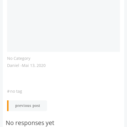
No Category
Daniel
-
Mai 13, 2020
#
no tag
Post
previous post
navigation
No responses yet