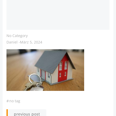
No Category
Daniel
-
März 5, 2024
#
no tag
Post
previous post